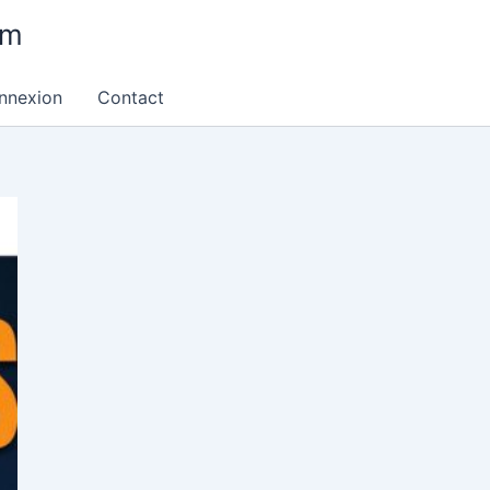
om
nnexion
Contact