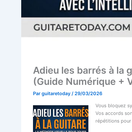
Adieu les barrés à la 
(Guide Numérique + 
Par
guitaretoday
/
29/03/2026
Vous bloquez sy
Vos accords son
répétitions pour