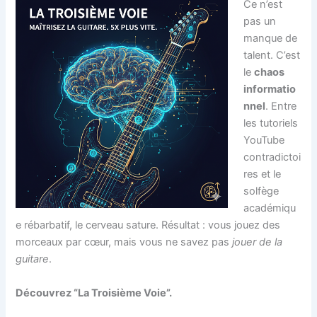
Ce n’est
pas un
manque de
talent. C’est
le
chaos
informatio
nnel
. Entre
les tutoriels
YouTube
contradictoi
res et le
solfège
académiqu
e rébarbatif, le cerveau sature. Résultat : vous jouez des
morceaux par cœur, mais vous ne savez pas
jouer de la
guitare
.
Découvrez “La Troisième Voie”.