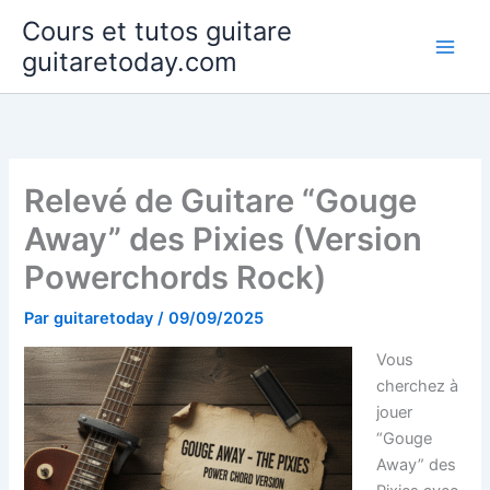
Aller
Cours et tutos guitare
au
guitaretoday.com
contenu
Relevé de Guitare “Gouge
Away” des Pixies (Version
Powerchords Rock)
Par
guitaretoday
/
09/09/2025
Vous
cherchez à
jouer
“Gouge
Away” des