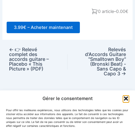
0 article
–
0.00€
3.99€ – Acheter maintenant
←
👉 Relevé
Relevés
complet des
d'Accords Guitare
accords guitare –
"Smalltown Boy"
Placebo « This
(Bronski Beat) -
Picture » (PDF)
Sans Capo &
Capo 3
→
Gérer le consentement
Pour offrir les meilleures expériences, nous utilisons des technologies telles que les cookies pour
stocker et/ou accéder aux informations des appareils. Le fait de consentir à ces technologies
Historique de commande
nous permettra de traiter des données telles que le comportement de navigation ou les ID
Conditions Générales de Vente (CGV)
uniques sur ce site. Le fait de ne pas consentir ou de retirer son consentement peut avoir un
effet négatif sur certaines caractéristiques et fonctions.
Mentions légales